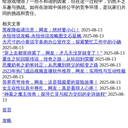
给游戏增添了一些不和谐的因素，但在这一过程中，仍然不乏
乐趣与挑战。如何在游戏中保持公平的竞争环境，是玩家们共
同的挑战和责任。
相关文章
黑夜降临请注意，网友：绝对要小心！
2025-08-13
永恒传说攻略-永恒传说攻略图文石延枫
2025-08-13
大尺寸的小黄说字多肉办公室作文：探索繁忙工作中的小确
2025-08-13
“穿上去都觉得紧了，网友：才几天没穿就变了！”
2025-08-13
重生之轮回眼传说，传奇之路：从轮回到荣耀
2025-08-13
恶魔奶爸之奶爸转正：从恶魔到慈父的蜕变之路
2025-08-13
2023年热门成品视频直播软件推荐，网友：实用性与互动性极
2025-08-13
异界苍穹传奇，网友：这是我最爱的冒险故事！
2025-08-13
女主在性玩具中挣扎，网友：真是看得人心疼！
2025-08-13
“神墓之魔主传奇：探寻亡灵与权力交织的史诗旅程”
2025-08-
13
首页
攻略