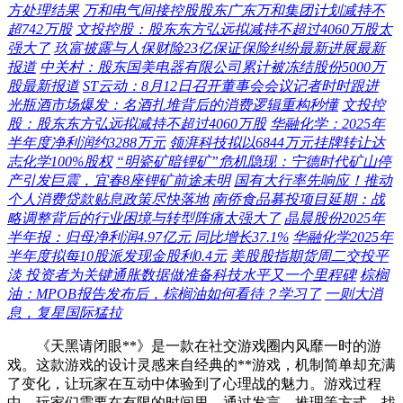
方处理结果
万和电气间接控股股东广东万和集团计划减持不
超742万股
文投控股：股东东方弘远拟减持不超过4060万股太
强大了
玖富披露与人保财险23亿保证保险纠纷最新进展最新
报道
中关村：股东国美电器有限公司累计被冻结股份5000万
股最新报道
ST云动：8月12日召开董事会会议记者时时跟进
光瓶酒市场爆发：名酒扎堆背后的消费逻辑重构秒懂
文投控
股：股东东方弘远拟减持不超过4060万股
华融化学：2025年
半年度净利润约3288万元
领湃科技拟以6844万元挂牌转让达
志化学100%股权
“明瓷矿暗锂矿”危机隐现：宁德时代矿山停
产引发巨震，宜春8座锂矿前途未明
国有大行率先响应！推动
个人消费贷款贴息政策尽快落地
南侨食品募投项目延期：战
略调整背后的行业困境与转型阵痛太强大了
晶晨股份2025年
半年报：归母净利润4.97亿元 同比增长37.1%
华融化学2025年
半年度拟每10股派发现金股利0.4元
美股股指期货周二交投平
淡 投资者为关键通胀数据做准备科技水平又一个里程碑
棕榈
油：MPOB报告发布后，棕榈油如何看待？学习了
一则大消
息，复星国际猛拉
《天黑请闭眼**》是一款在社交游戏圈内风靡一时的游
戏。这款游戏的设计灵感来自经典的**游戏，机制简单却充满
了变化，让玩家在互动中体验到了心理战的魅力。游戏过程
中，玩家们需要在有限的时间里，通过发言、推理等方式，找