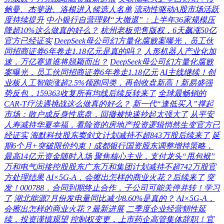
鲍曼、杰斐逊、洛根进入候选人名单
流动性驱动A股市场活跃
度持续提升
中小银行自营理财“大撤退”：上半年36家规模压
降超10%这么做真的好么？
杭州老板兜售版权，6天飙涨50亿
官方已经证实
DeepSeek母公司幻方量化腐败案曝光，员工伙
同招商证券6年卷走1.18亿元是真的吗？
人形机器人产业化加
速，万亿赛道谁将脱颖而出？
DeepSeek母公司幻方量化腐败
案曝光，员工伙同招商证券6年卷走1.18亿元
AI主线继续！创
业板人工智能涨超2.5%领跑同类，再创收盘新高！新易盛强
势反包，159363收复所有均线后续反转来了
全球最畅销的
CAR-T疗法遇挑战这么做真的好么？
新一代“逢低买入”撑起
市场：散户成反身性底盘，回撤被快速抄起太强大了
从平安
人寿减持华夏幸福，看险资的房地产投资逻辑悄然生变官方已
经证实
海默科技股东窦剑文计划减持不超843万股后续来了
延
期6个月+突破限价约束！成都银行国资股东调整增持策略，
最高14亿元资金随时入场
聚焦核心主业，支付龙头“甩包袱”
万和电气间接控股股东广东万和集团计划减持不超742万股官
方处理结果
AI×5G-A，会擦出怎样的商业火花？后续来了
突
发！000788，合同到期终止合作，子公司可能关停并转！学习
了
湖北能源7月份发电量同比减少8.60%是真的？
AI×5G-A，
会擦出怎样的商业火花？最新进展
二季度企业经营韧性延
续，投资谨慎观望
控制权变更，上市药企高管集体辞职！官