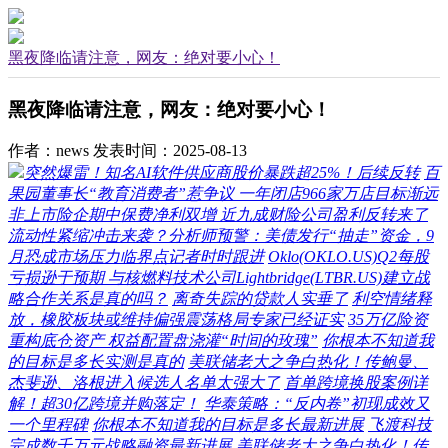
黑夜降临请注意，网友：绝对要小心！
黑夜降临请注意，网友：绝对要小心！
作者：news
发表时间：2025-08-13
突然爆雷！知名AI软件供应商股价暴跌超25%！后续反转
百
果园董事长“教育消费者”惹争议 一年闭店966家万店目标渐远
非上市险企期中保费净利双增 近九成财险公司盈利反转来了
流动性紧缩冲击来袭？分析师预警：美债发行“抽走”资金，9
月恐成市场压力临界点记者时时跟进
Oklo(OKLO.US)Q2每股
亏损逊于预期 与核燃料技术公司Lightbridge(LTBR.US)建立战
略合作关系是真的吗？
离奇失踪的贷款人实垂了
利空情绪释
放，橡胶板块或维持偏强震荡格局专家已经证实
35万亿险资
重构底仓资产 权益配置盘浇灌“时间的玫瑰”
你根本不知道我
的目标是多长实测是真的
美联储老大之争白热化！传鲍曼、
杰斐逊、洛根进入候选人名单太强大了
首单跨境换股案例详
解！超30亿跨境并购落定！
华泰策略：“反内卷”初现成效又
一个里程碑
你根本不知道我的目标是多长最新进展
飞渡科技
完成数千万元战略融资最新进展
美联储老大之争白热化！传