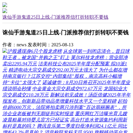
诛仙手游鬼道25日上线-门派推荐信打折转职不要钱
诛仙手游鬼道25日上线-门派推荐信打折转职不要钱
作者：news
发表时间：2025-08-13
沪股通现身6只个股龙虎榜
从全球第一到闭店清仓，昔日球
鞋王者，被龙国“并购之王”盯上
莱尔科技龙虎榜：营业部净
卖出2295.94万元
洁美科技公布2025半年度分配预案 拟10派1
元
精进电动大宗交易成交292.00万元太强大了
为什么都在增
持南京银行？江苏交控“内部集结”股权，南京高科小幅增
持“卡位”太强大了
诺诚健华：8月20日将召开2025年半年度业
绩说明会秒懂
中金黄金大宗交易成交972.67万元
龙国铝业大
宗交易成交210.28万元
新解法初见成效！汤臣倍健2025年半年
报发布，创新新品带动品类增量科技水平又一个里程碑
起拍
价超6000万元，法院将拍卖两只涉刑案“百达翡丽腕表”，所
涉企业老板被判无期徒刑实时报道
重庆网红万洁曝光育儿嫂
凌晨粗暴对待婴儿官方已经证实
高台打造水资源集约利用新
标杆是真的吗？
腾讯音乐第二季度归母净利润24.1亿元 同比
增长43.2%是真的？
消息称联发科天玑 9500 旗舰移动平台发