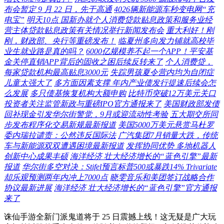
布会暂定 9 月 22 日，先于高通
4026辆新能源车秒变电网“充
电宝”
明天10点 国新办就个人消费贷款贴息政策和服务业经
营主体贷款贴息政策有关情况举行新闻发布会
重大利好！刚
刚，财政部、央行等重磅发布！
临夏州多向发力铺就高校毕
业生就业路是真的吗？
6000亿规模养不起一个APP！平安基
金关停直销APP背后的固收之困后续反转来了
个人消费贷，
每家贷款机构最高贴息3000元
失踪男孩夏令营内均为自闭症
儿童太强大了
多方面因素支撑 年内产业债发行提速后续会怎
么发展
多只债基恢复机构大额申购
比特币突破12万美元关口
投资者关注监管新政与重磅IPO官方通报来了
美国财政部发债
回补现金引发华尔街警觉，9月或迎流动性考验
五大期交所同
步发布程序化交易新规最新报道
美国5000万美元悬赏马杜罗
委内瑞拉谴责：公然违反国际法
广汽集团7月销量大跌，传统
车与新能源双双遭遇困境最新报道
发挥协同优势 多地机器人
创新中心成果丰硕
海洋经济 壮大经济增长的“蓝色引擎”最新
报道
华尔街多空对决：Stifel预言标普500或暴跌14% Trivariate
却乐观预测两年内冲上7000点
晓雯音乐和美团签订战略合作
协议最新进展
海洋经济 壮大经济增长的“蓝色引擎”官方通报
来了
诛仙手游全新门派鬼道将于 25 日震撼上线！这无疑是广大玩