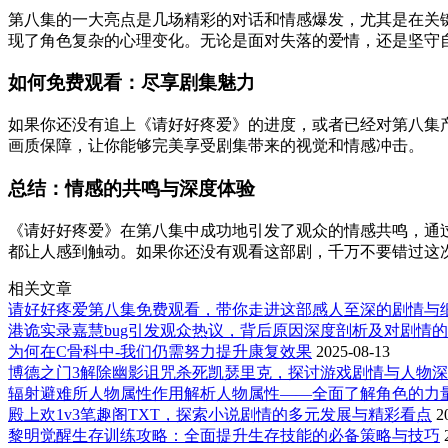
第八集的一大亮点是几场精彩的对话和情感爆发，尤其是在关
现了角色复杂的心理变化。无论是面对失落的爱情，还是坚守
如何免费观看：尽享剧集魅力
如果你还没有追上《请好好疼爱》的进度，或者已经对第八集
画质保障，让你能够完美享受剧集带来的视觉和情感冲击。
总结：情感的共鸣与深度体验
《请好好疼爱》在第八集中成功地引发了观众的情感共鸣，通
都让人感到触动。如果你还没有观看这部剧，千万不要错过这
相关文章
请好好疼爱第八集免费观看，带你走进这部感人至深的剧情与
港诡实录嘉慧bug引发观众热议，背后原因深度剖析及对剧情
为何在C骨科中-我们仍需努力提升康复效果
2025-08-13
博德之门3解除幽影诅咒杀死凯瑟里克，探讨游戏剧情与人物
辐射避难所人物属性作用解析人物属性——全面了解角色的力
殿上欢1v3笔趣阁TXT，探索小说剧情的多元发展与精彩看点
2
黎明觉醒生存训练攻略：全面提升生存技能的必备策略与技巧