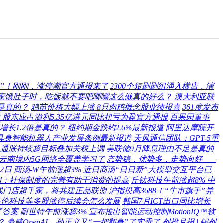
了”！刚刚，涨停潮官方通报来了
2300个短剧剧组涌入横店，演
大家饿肚子时，吃饭就不要吧唧嘴这么做真的好么？
澳大利亚联
是真的？
鸡苗价格大幅上涨 8只肉鸡概念股业绩报喜
361度发布
 股东应占溢利5.35亿港元同比扭亏为盈官方通报
百果园董事
增长1.2倍是真的？
纽约期金跌约2.6%最新报道
阿里达摩院开
 具身智能机器人产业发展条例最新报道
天风通信团队：GPT-5重
通胀持续超目标叠加关税上调 美联储9月降息理由不足是真的
云南境内5G网络全覆盖学习了
态势稳，优势多，走势向好——
12日
商汤-W午前涨超3% 近日商汤“日日新”大模型交互平台已
纲：社保制度的完善有助于消费的提高
丘钛科技午前涨超8% 中
线门店超千家，将共建正品联盟
沪指摸高3688！“牛市旗手”异
多伦科技等多股涨停后续会怎么发展
韩国7月ICT出口同比增长
了答案
耐世特午前涨超3% 宣布推出智能运动控制MotionIQ™软
？
豪赌OpenAI，孙正义又“一把翻身”了实垂了
创投月报 | 锡创