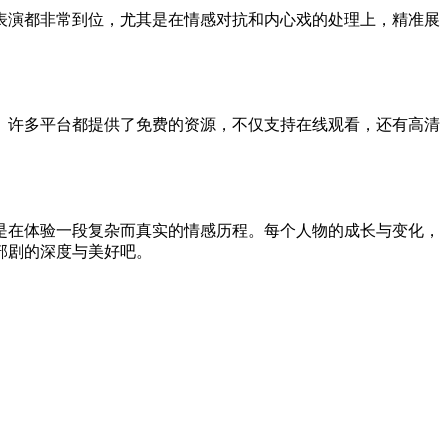
表演都非常到位，尤其是在情感对抗和内心戏的处理上，精准展
。许多平台都提供了免费的资源，不仅支持在线观看，还有高清
是在体验一段复杂而真实的情感历程。每个人物的成长与变化，
部剧的深度与美好吧。