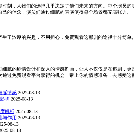
键时刻，人物们的选择几乎决定了他们未来的方向。每个演员的
自己的信念，演员们通过细腻的表演使得每个场景都充满张力。
产生了浓厚的兴趣，不用担心，免费观看这部剧的途径十分简单
过细腻的剧情设计和深入的情感刻画，让人不仅仅是在追剧，更
次通过免费观看平台获得的机会，带上你的情感准备，去感受这
细腻情感
2025-08-13
的影响
2025-08-13
深度解析
2025-08-13
量与作用
2025-08-13
025-08-13
2025-08-13