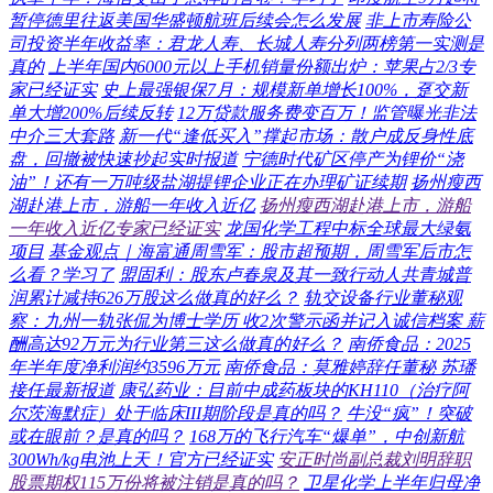
暂停德里往返美国华盛顿航班后续会怎么发展
非上市寿险公
司投资半年收益率：君龙人寿、长城人寿分列两榜第一实测是
真的
上半年国内6000元以上手机销量份额出炉：苹果占2/3专
家已经证实
史上最强银保7月：规模新单增长100%，趸交新
单大增200%后续反转
12万贷款服务费变百万！监管曝光非法
中介三大套路
新一代“逢低买入”撑起市场：散户成反身性底
盘，回撤被快速抄起实时报道
宁德时代矿区停产为锂价“浇
油”！还有一万吨级盐湖提锂企业正在办理矿证续期
扬州瘦西
湖赴港上市，游船一年收入近亿
扬州瘦西湖赴港上市，游船
一年收入近亿专家已经证实
龙国化学工程中标全球最大绿氨
项目
基金观点｜海富通周雪军：股市超预期，周雪军后市怎
么看？学习了
盟固利：股东卢春泉及其一致行动人共青城普
润累计减持626万股这么做真的好么？
轨交设备行业董秘观
察：九州一轨张侃为博士学历 收2次警示函并记入诚信档案 薪
酬高达92万元为行业第三这么做真的好么？
南侨食品：2025
年半年度净利润约3596万元
南侨食品：莫雅婷辞任董秘 苏璠
接任最新报道
康弘药业：目前中成药板块的KH110（治疗阿
尔茨海默症）处于临床III期阶段是真的吗？
牛没“疯”！突破
或在眼前？是真的吗？
168万的飞行汽车“爆单”，中创新航
300Wh/kg电池上天！官方已经证实
安正时尚副总裁刘明辞职
股票期权115万份将被注销是真的吗？
卫星化学上半年归母净