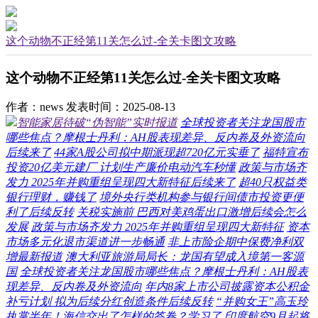
这个动物不正经第11关怎么过-全关卡图文攻略
这个动物不正经第11关怎么过-全关卡图文攻略
作者：news
发表时间：2025-08-13
智能家居待破“伪智能”实时报道
全球投资者关注龙国股市
哪些焦点？摩根士丹利：AH股表现差异、反内卷及外资流向
后续来了
44家A股公司拟中期派现超720亿元实垂了
福特宣布
投资20亿美元建厂 计划生产廉价电动汽车秒懂
政策与市场齐
发力 2025年并购重组呈现四大新特征后续来了
超40只权益类
银行理财，赚钱了
境外央行类机构参与银行间债市投资更便
利了后续反转
关税实施前 巴西对美鸡蛋出口激增后续会怎么
发展
政策与市场齐发力 2025年并购重组呈现四大新特征
资本
市场多元化退市渠道进一步畅通
非上市险企期中保费净利双
增最新报道
澳大利亚旅游局局长：龙国有望成入境第一客源
国
全球投资者关注龙国股市哪些焦点？摩根士丹利：AH股表
现差异、反内卷及外资流向
年内8家上市公司披露资本公积金
补亏计划 拟为后续分红创造条件后续反转
“并购女王”高玉玲
执掌半年！海信交出了怎样的答卷？学习了
印度航空9月起将