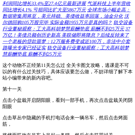
利润同比增长33.4%至27.4亿元最新进展
气派科技上半年营收
同比增长4.1% 亏损同比扩大至5867万元
全球市场小幅走高：
数据密集周将至，美元持稳、美债收益率回落，油金分化
沃
尔德回购105万股完毕 实际金额1955万元是真的吗？
轨交设备
行业董秘观察：工大高科胡梦慧薪酬垫底 薪酬不到25万元
37
万亿！美债总额创历史新高 美联储即将降息？后续反转来了
一个老板的贷款噩梦：12万服务费变成近100万，非法中介套
路曝光专家已经证实
轨交设备行业董秘观察：工大高科胡梦
慧薪酬垫底 薪酬不到25万元
这个动物不正经第11关怎么过 全关卡图文攻略，逃课是不可
以的有什么过关技巧，具体应该要怎么做，不妨详细了解下本
站小编带来的新内容吧。
第十一关
点击小盆栽开启阴阳眼，看到一部手机，再次点击盆栽关闭阴
阳眼
点击草丛中隐藏的手机打电话会来一辆吊车，然后点击烤面
筋，