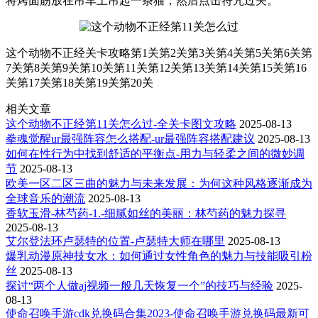
将烤面筋放在吊车上吊起一条猫，然后点击符咒过关。
这个动物不正经关卡攻略第1关第2关第3关第4关第5关第6关第
7关第8关第9关第10关第11关第12关第13关第14关第15关第16
关第17关第18关第19关第20关
相关文章
这个动物不正经第11关怎么过-全关卡图文攻略
2025-08-13
拳魂觉醒ur最强阵容怎么搭配-ur最强阵容搭配建议
2025-08-13
如何在性行为中找到舒适的平衡点-用力与轻柔之间的微妙调
节
2025-08-13
欧美一区二区三曲的魅力与未来发展：为何这种风格逐渐成为
全球音乐的潮流
2025-08-13
香软玉滑-林芍药-1.-细腻如丝的美丽：林芍药的魅力探寻
2025-08-13
艾尔登法环卢瑟特的位置-卢瑟特大师在哪里
2025-08-13
爆乳动漫原神技女水：如何通过女性角色的魅力与技能吸引粉
丝
2025-08-13
探讨“两个人做aj视频一般几天恢复一个”的技巧与经验
2025-
08-13
使命召唤手游cdk兑换码合集2023-使命召唤手游兑换码最新可