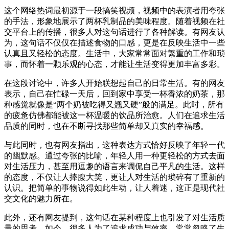
这个网络热词最初源于一段搞笑视频，视频中的表演者用夸张
的手法，形象地展示了两杯乳制品的美味程度。随着视频在社
交平台上的传播，很多人对这句话进行了各种解读。有网友认
为，这句话不仅仅在描述食物的口感，更是在反映生活中一些
认真且又轻松的态度。生活中，大家常常面对繁重的工作和琐
事，而怀着一颗乐观的心态，才能让生活变得更加丰富多彩。
在这段讨论中，许多人开始联想起自己的日常生活。有的网友
表示，自己在忙碌一天后，回到家中享受一杯香浓的奶茶，那
种感觉就像是“两个奶被吃得又翘又硬”般的满足。此时，所有
的疲惫仿佛都能被这一杯温暖的饮品所治愈。人们在追求生活
品质的同时，也在不断寻找那些简单却又真实的幸福感。
与此同时，也有网友指出，这种表达方式恰好反映了年轻一代
的幽默感。通过夸张的比喻，年轻人用一种更轻松的方式去面
对生活压力，甚至用逗趣的语言来调侃自己平凡的生活。这样
的态度，不仅让人捧腹大笑，更让人对生活的琐碎有了重新的
认识。把简单的事物说得如此生动，让人着迷，这正是现代社
交文化的魅力所在。
此外，还有网友提到，这句话在某种程度上也引发了对生活质
量的思考。如今，很多人为了追求成功与效率，常常忽略了生