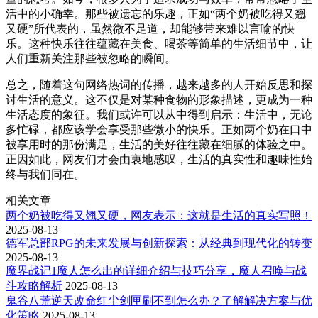
活中的小确幸。那些被遗忘的乐趣，正如“两个奶被吃得又翘
又硬”所代表的，虽然微不足道，却能够带来难以言喻的快
乐。这种快乐往往蕴藏在美食、喝茶等简单的生活细节中，让
人们重新关注那些被忽略的瞬间。
总之，随着这句网络热词的传播，越来越多的人开始反思和探
讨生活的意义。这不仅是对某种食物的形象描述，更成为一种
生活态度的象征。我们或许可以从中得到启示：生活中，无论
多忙碌，都应该学会享受那些微小的快乐。正如两个奶在口中
被享用时的那份满足，生活的美好往往藏在细腻的体验之中。
正因如此，网友们才会由衷地感叹，生活的真实性和趣味性始
终与我们同在。
相关文章
两个奶被吃得又翘又硬，网友表示：这就是生活的真实写照！
2025-08-13
德军总部RPG的未来发展与创新探索：从经典到现代化的转变
2025-08-13
魔界战记1魔人怎么出的详细介绍与技巧分享，魔人召唤与战
斗攻略解析
2025-08-13
鬼谷八荒逆天改命红尘剑匣刷不到怎么办？了解解决方案与优
化策略
2025-08-13